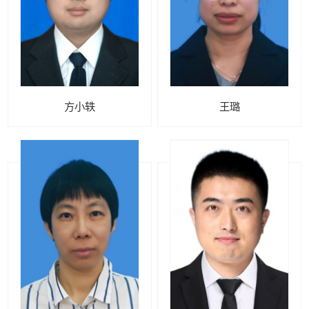
方小轶
王璐